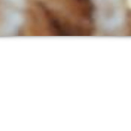
Cercle FÉ-MA©, Cercle
Mixte Pour Honorer Le
FÉminin Et MAsculin
Sacrés De Son Couple
Intérieur
9 octobre 2019
In
EVÉNEMENTS