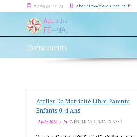
07 69 30 10 73
charlotte@joie-au-naturel.fr
Evénements
Atelier De Motricité Libre Parents
Enfants 0-4 Ans
5 juin 2026
In
EVÉNEMENTS
,
NON CLASSÉ
Vendredi 12 juin de 10h15 à 11h45, à St florent des